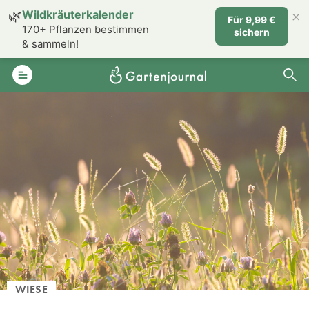
×
🌿
Wildkräuterkalender
Für 9,99 €
170+ Pflanzen bestimmen
sichern
& sammeln!
WIESE