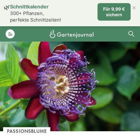
×
🌿
Schnittkalender
Für 9,99 €
300+ Pflanzen,
sichern
perfekte Schnittzeiten!
PASSIONSBLUME