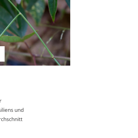
,
r
iliens und
rchschnitt