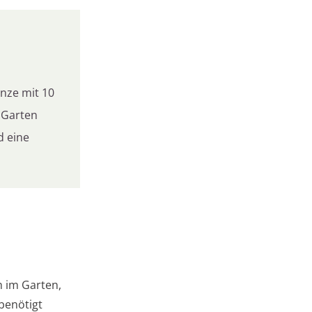
anze mit 10
 Garten
d eine
h im Garten,
 benötigt