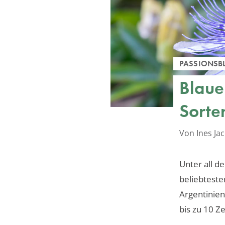
PASSIONSB
Blaue
Sorte
Von Ines J
Unter all de
beliebteste
Argentinien
bis zu 10 Z