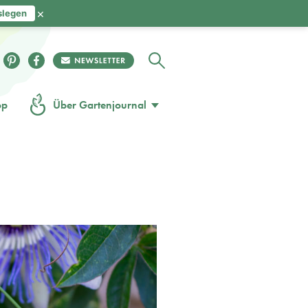
×
slegen
op
Über Gartenjournal