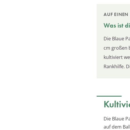
AUF EINEN 
Was ist d
Die Blaue Pa
cm großen b
kultiviert w
Rankhilfe. D
Kultiv
Die Blaue P
auf dem Bal