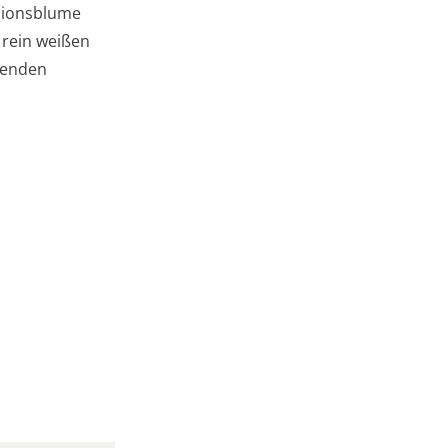
ssionsblume
 rein weißen
lgenden