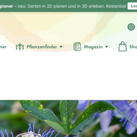
planer
– neu: Garten in 2D planen und in 3D erleben. Kostenlos!
Lo
ner
Pflanzenfinder
Magazin
Sh