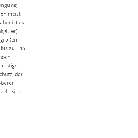
Düngung
gen meist
aher ist es
kgitter)
r großen
bis zu – 15
 noch
günstigen
chutz, der
 oberen
rzeln sind