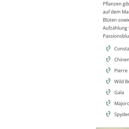
Pflanzen gi
auf dem Mar
Blüten sowi
Aufzählung 
Passionsbl
Consta
Chinen
Pierre
Wild Br
Gala
Major
Spyde