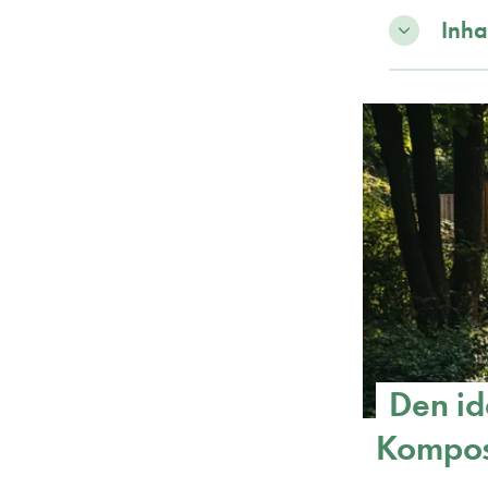
Inha
Den id
Kompos