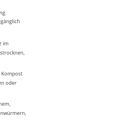
ung
ugänglich
z im
strocknen,
er Kompost
ken oder
enem,
genwürmern,
d