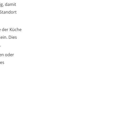
ig, damit
 Standort
e der Küche
ein. Dies
.
en oder
des