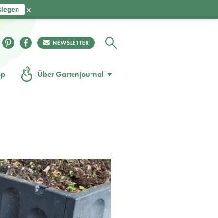
×
slegen
op
Über Gartenjournal