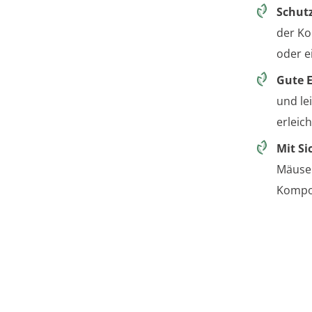
Schutz
der Ko
oder e
Gute E
und le
erleic
Mit S
Mäuse 
Kompo