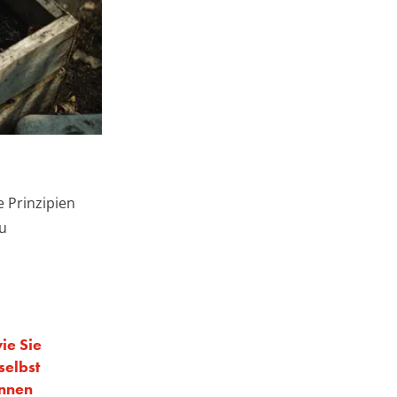
 Prinzipien
zu
wie Sie
selbst
önnen