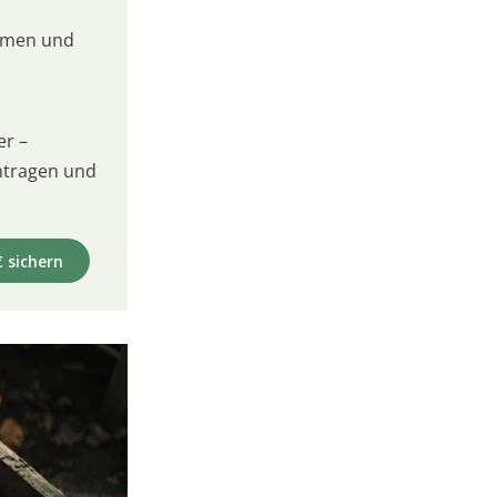
umen und
er –
intragen und
€ sichern