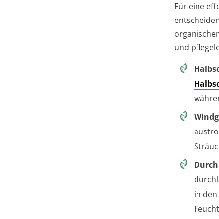
Für eine eff
entscheiden
organischen
und pflegele
Halbsc
Halbs
währen
Windg
austro
Sträuc
Durchl
durchl
in den
Feucht