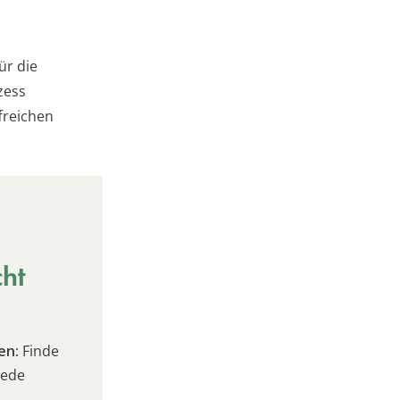
ür die
zess
freichen
cht
en:
Finde
jede