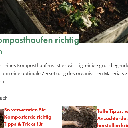
mposthaufen richtig
n
n eines Komposthaufens ist es wichtig, einige grundlegende
, um eine optimale Zersetzung des organischen Materials 
en.
auch
So verwenden Sie
Tolle Tipps, 
Komposterde richtig -
Anzuchterde 
Tipps & Tricks für
herstellen k