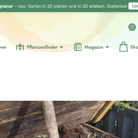
planer
– neu: Garten in 2D planen und in 3D erleben. Kostenlos!
Lo
ner
Pflanzenfinder
Magazin
Sh