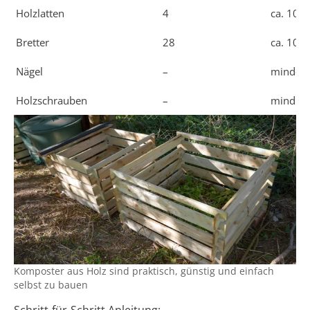
Holzlatten
4
ca. 100 
Bretter
28
ca. 100 
Nägel
–
mindest
Holzschrauben
–
mind. 6
Komposter aus Holz sind praktisch, günstig und einfach
selbst zu bauen