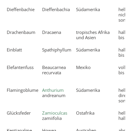
Dieffenbachie
Dieffenbachia
Südamerika
hell, 
nicht 
sonni
Drachenbaum
Dracaena
tropisches Afrika
halbsc
und Asien
bis sc
Einblatt
Spathiphyllum
Südamerika
halbsc
bis sc
Elefantenfuss
Beaucarnea
Mexiko
vollso
recurvata
bis sc
Flamingoblume
Anthurium
Südamerika
hell, n
andreanum
direkt
sonni
Glücksfeder
Zamioculcas
Ostafrika
hell bi
zamiifolia
halbsc
Kentiapalme
Howea
Australien
abson