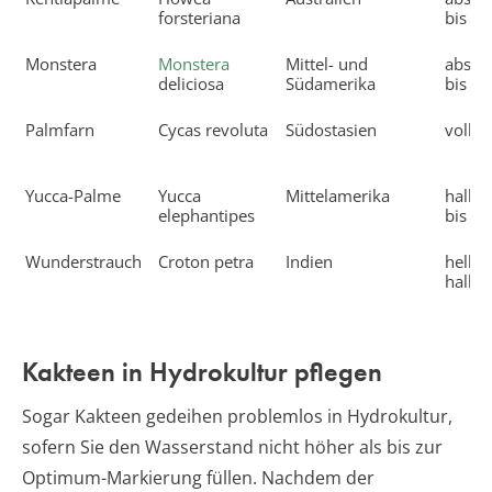
forsteriana
bis sc
Monstera
Monstera
Mittel- und
abson
deliciosa
Südamerika
bis sc
Palmfarn
Cycas revoluta
Südostasien
vollso
Yucca-Palme
Yucca
Mittelamerika
halbsc
elephantipes
bis sc
Wunderstrauch
Croton petra
Indien
hell bi
halbsc
Kakteen in Hydrokultur pflegen
Sogar Kakteen gedeihen problemlos in Hydrokultur,
sofern Sie den Wasserstand nicht höher als bis zur
Optimum-Markierung füllen. Nachdem der