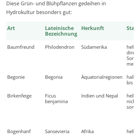
Diese Grün- und Blühpflanzen gedeihen in
Hydrokultur besonders gut:
Art
Lateinische
Herkunft
Stan
Bezeichnung
Baumfreund
Philodendron
Südamerika
hell, 
direkt
Sonne
meid
Begonie
Begonia
Äquatorialregionen
halbsc
bis sc
Birkenfeige
Ficus
Indien und Nepal
hell, 
benjamina
nicht 
sonni
Bogenhanf
Sansevieria
Afrika
hell