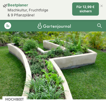
×
🌿
Beetplaner
Für 12,99 €
Mischkultur, Fruchtfolge
sichern
& 9 Pflanzpläne!
HOCHBEET