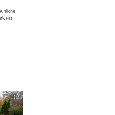
aunliche
fweist.