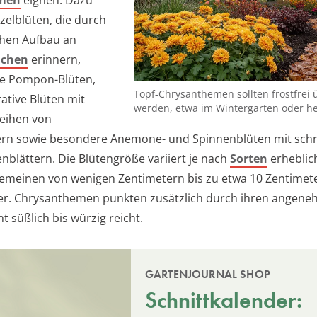
umen
eignen. Dazu
zelblüten, die durch
chen Aufbau an
chen
erinnern,
ge Pompon-Blüten,
Topf-Chrysanthemen sollten frostfrei 
ative Blüten mit
werden, etwa im Wintergarten oder hel
eihen von
tern sowie besondere Anemone- und Spinnenblüten mit sc
nblättern. Die Blütengröße variiert je nach
Sorten
erheblich
gemeinen von wenigen Zentimetern bis zu etwa 10 Zentimet
r. Chrysanthemen punkten zusätzlich durch ihren angene
ht süßlich bis würzig reicht.
GARTENJOURNAL SHOP
Schnittkalender: