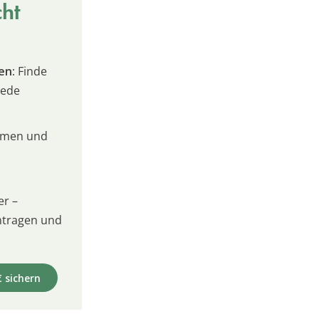
cht
en:
Finde
jede
umen und
er –
intragen und
€ sichern