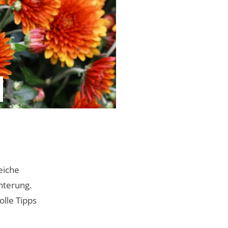
eiche
nterung.
olle Tipps