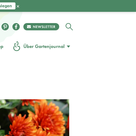
×
slegen
op
Über Gartenjournal