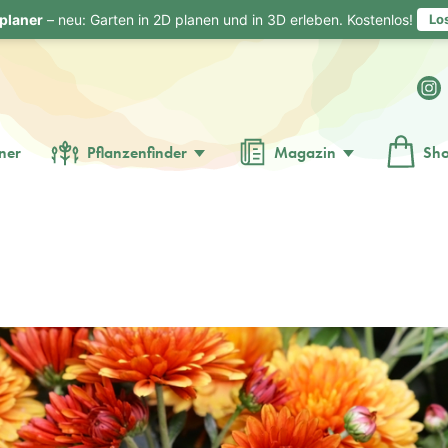
planer
– neu: Garten in 2D planen und in 3D erleben. Kostenlos!
Lo
ner
Pflanzenfinder
Magazin
Sh