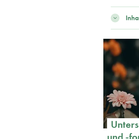
Inha
Unters
und -f