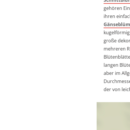
Schnittbl
gehören Ein
ihren einfa
Gänseblüm
kugelförmi
große dekor
mehreren R
Blütenblät
langen Blüte
aber im All
Durchmesse
der von leic