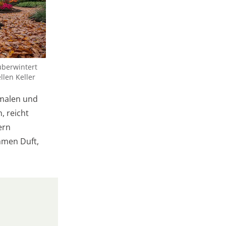
überwintert
len Keller
hmalen und
, reicht
ern
hmen Duft,