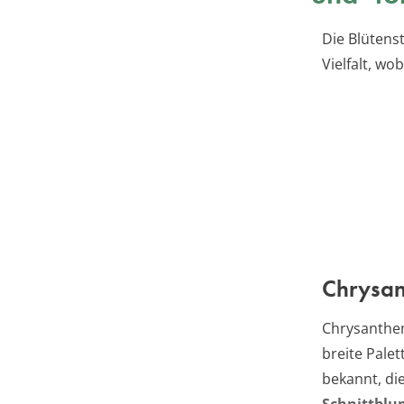
Die Blütens
Vielfalt, wo
Chrysa
Chrysanthem
breite Pale
bekannt, die