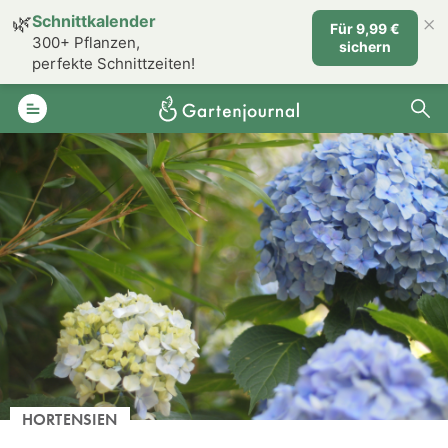
×
🌿
Schnittkalender
Für 9,99 €
300+ Pflanzen,
sichern
perfekte Schnittzeiten!
HORTENSIEN