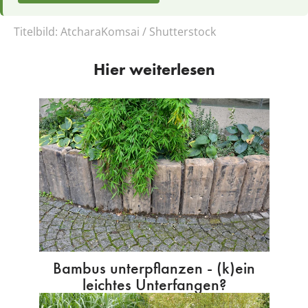
Titelbild:
AtcharaKomsai / Shutterstock
Hier weiterlesen
Bambus unterpflanzen - (k)ein
leichtes Unterfangen?