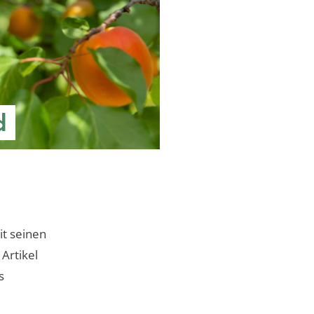
d
it seinen
Artikel
s