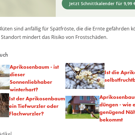
Jetzt Schnittkalender für 9,99 
lüten sind anfällig für Spätfröste, die die Ernte gefährden 
 Standort mindert das Risiko von Frostschäden.
auch
Aprikosenbaum - ist
Ist die Apri
dieser
selbstfrucht
Sonnenliebhaber
winterhart?
Aprikosenba
Ist der Aprikosenbaum
düngen - wie 
ein Tiefwurzler oder
genügend Näh
Flachwurzler?
bekommt
rtikel