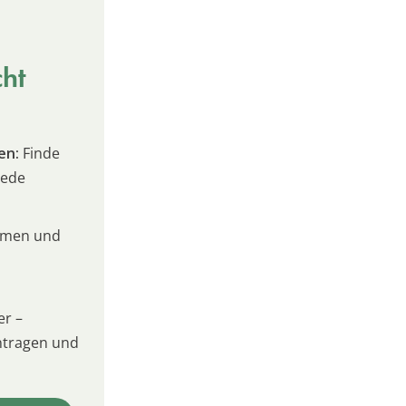
cht
en:
Finde
jede
umen und
er –
intragen und