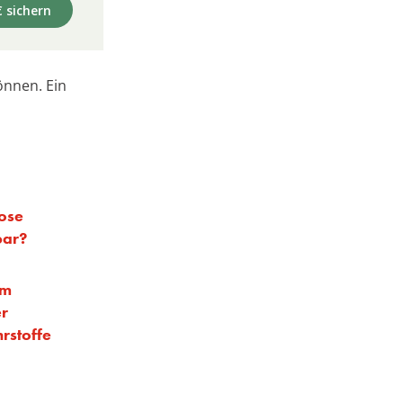
€ sichern
können. Ein
kose
bar?
um
er
rstoffe