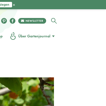
×
slegen
op
Über Gartenjournal