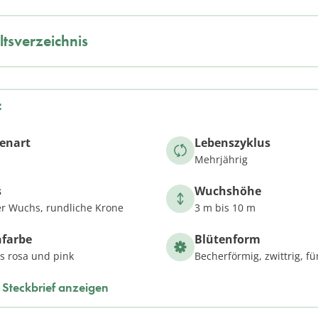
ltsverzeichnis
f
zenart
Lebenszyklus
Mehrjährig
s
Wuchshöhe
er Wuchs, rundliche Krone
3 m bis 10 m
nfarbe
Blütenform
s rosa und pink
Becherförmig, zwittrig, fü
Steckbrief anzeigen