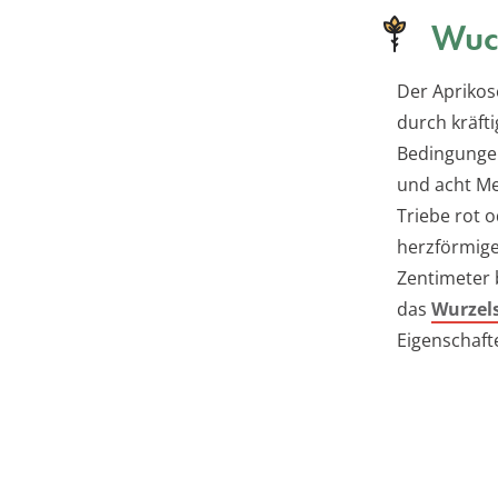
Wuc
Der Aprikos
durch kräft
Bedingungen
und acht Me
Triebe rot 
herzförmige
Zentimeter b
das
Wurzel
Eigenschafte