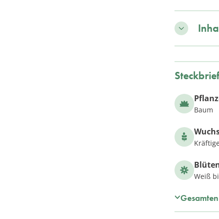
Inha
Steckbrie
Pflan
Baum
Wuch
Kräftig
Blüte
Weiß bi
Gesamten 