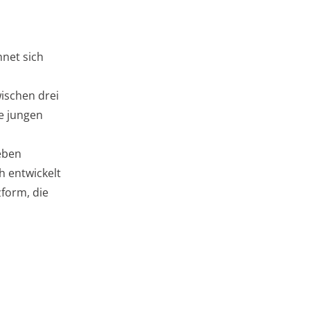
hnet sich
ischen drei
e jungen
ieben
h entwickelt
form, die