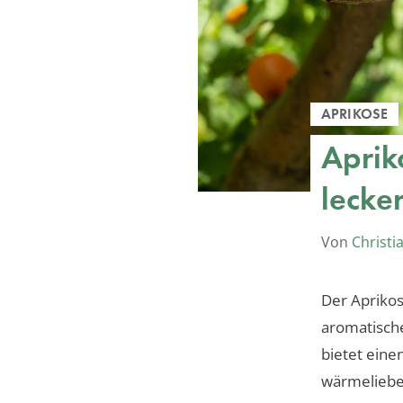
APRIKOSE
Aprik
lecke
Von
Christi
Der Aprikos
aromatische
bietet eine
wärmelieb