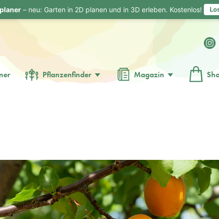
planer
– neu: Garten in 2D planen und in 3D erleben. Kostenlos!
Lo
ner
Pflanzenfinder
Magazin
Sh