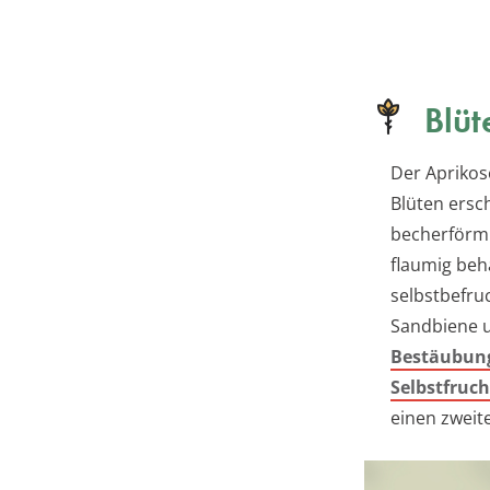
Blüt
Der Aprikos
Blüten ersc
becherförmig
flaumig beh
selbstbefru
Sandbiene u
Bestäubun
Selbstfruch
einen zweit