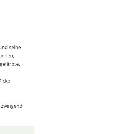
und seine
rbenen,
 gefärbte,
Dicke
n zwingend