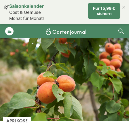
×
🌿
Saisonkalender
Für 15,99 €
Obst & Gemüse
sichern
Monat für Monat!
APRIKOSE