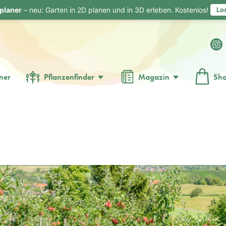
planer
– neu: Garten in 2D planen und in 3D erleben. Kostenlos!
Lo
ner
Pflanzenfinder
Magazin
Sh