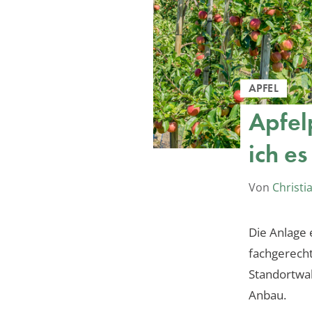
APFEL
Apfel
ich es
Von
Christi
Die Anlage 
fachgerechte
Standortwah
Anbau.