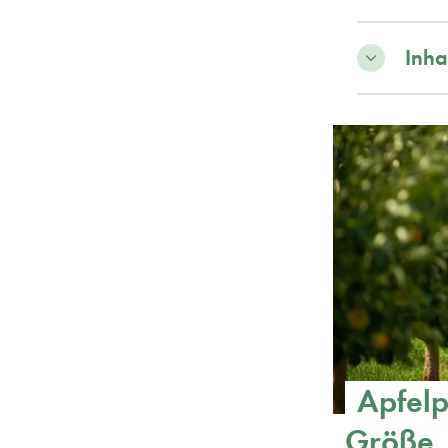
Inha
Apfelp
Größe