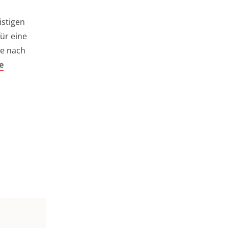
istigen
ür eine
je nach
e