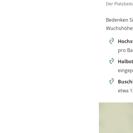
Der Platzbeda
Bedenken Si
Wuchshöhen 
Hoch
pro B
Halb
eingep
Busch
etwa 1