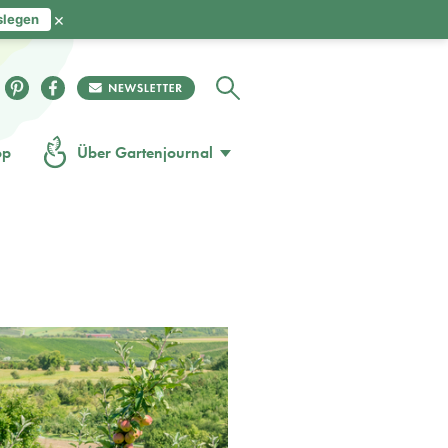
×
slegen
op
Über Gartenjournal