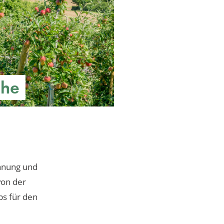
che
lanung und
von der
ps für den