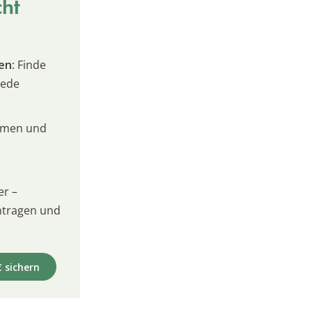
cht
en:
Finde
jede
umen und
er –
intragen und
€ sichern