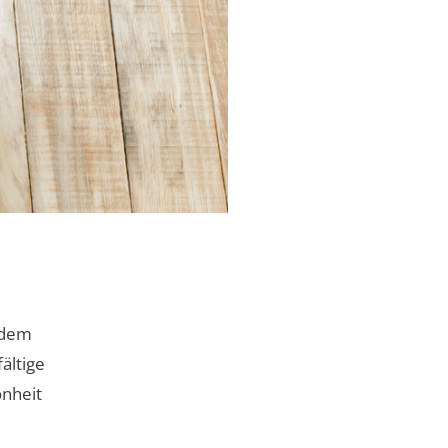
edem
fältige
önheit