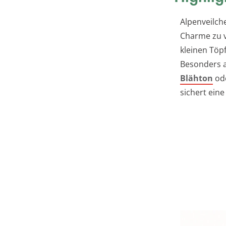
Alpenveilch
Charme zu v
kleinen Töp
Besonders a
Blähton
ode
sichert ein