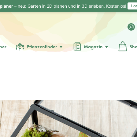
planer
– neu: Garten in 2D planen und in 3D erleben. Kostenlos!
Lo
ner
Pflanzenfinder
Magazin
Sh