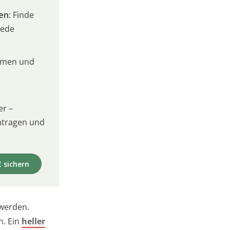
en:
Finde
jede
umen und
er –
intragen und
€ sichern
 werden.
n. Ein
heller