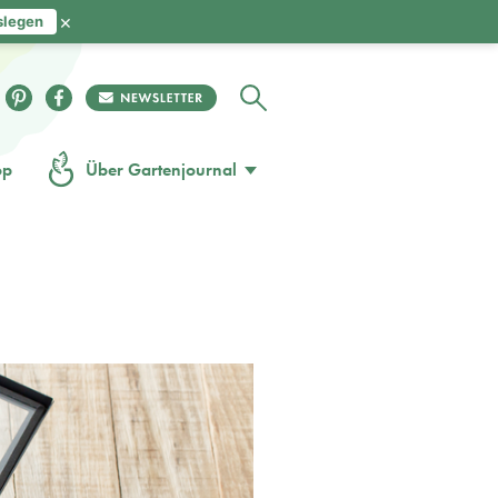
×
slegen
op
Über Gartenjournal