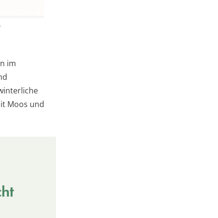
r
en im
nd
winterliche
mit Moos und
cht