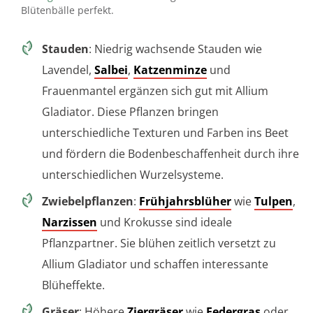
Blütenbälle perfekt.
Stauden
: Niedrig wachsende Stauden wie
Lavendel,
Salbei
,
Katzenminze
und
Frauenmantel ergänzen sich gut mit Allium
Gladiator. Diese Pflanzen bringen
unterschiedliche Texturen und Farben ins Beet
und fördern die Bodenbeschaffenheit durch ihre
unterschiedlichen Wurzelsysteme.
Zwiebelpflanzen
:
Frühjahrsblüher
wie
Tulpen
,
Narzissen
und Krokusse sind ideale
Pflanzpartner. Sie blühen zeitlich versetzt zu
Allium Gladiator und schaffen interessante
Blüheffekte.
Gräser
: Höhere
Ziergräser
wie
Federgras
oder