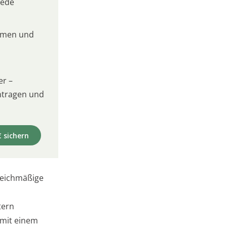
jede
umen und
er –
intragen und
€ sichern
leichmäßige
tern
 mit einem