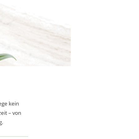
ege kein
zeit – von
g.