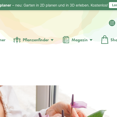
planer
– neu: Garten in 2D planen und in 3D erleben. Kostenlos!
Lo
ner
Pflanzenfinder
Magazin
Sh