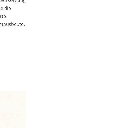
htversorgung
ie die
rte
chtausbeute.