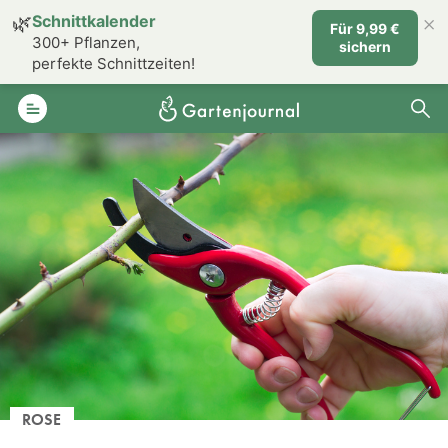
×
🌿
Schnittkalender
Für 9,99 €
300+ Pflanzen,
sichern
perfekte Schnittzeiten!
ROSE