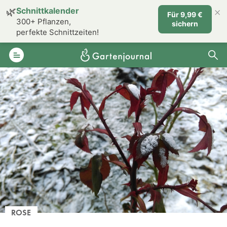
×
🌿
Schnittkalender
Für 9,99 €
300+ Pflanzen,
sichern
perfekte Schnittzeiten!
ROSE