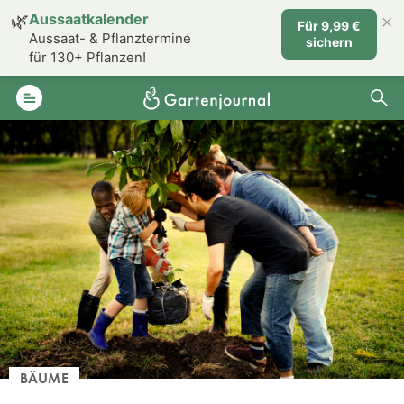
×
🌿
Aussaatkalender
Für 9,99 €
Aussaat- & Pflanztermine
sichern
für 130+ Pflanzen!
BÄUME