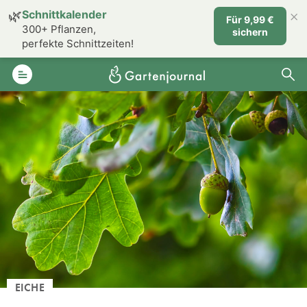
×
🌿
Schnittkalender
Für 9,99 €
300+ Pflanzen,
sichern
perfekte Schnittzeiten!
EICHE