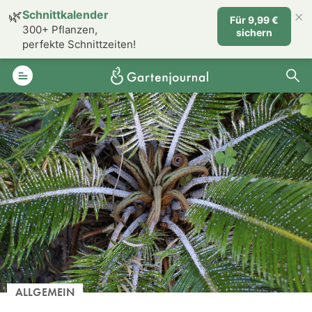
×
🌿
Schnittkalender
Für 9,99 €
300+ Pflanzen,
sichern
perfekte Schnittzeiten!
ALLGEMEIN