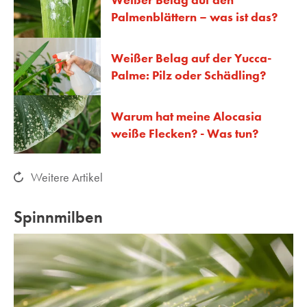
Palmenblättern – was ist das?
Weißer Belag auf der Yucca-
Palme: Pilz oder Schädling?
Warum hat meine Alocasia
weiße Flecken? - Was tun?
Weitere Artikel
Spinnmilben