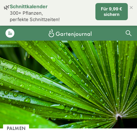
×
🌿
Schnittkalender
Für 9,99 €
300+ Pflanzen,
sichern
perfekte Schnittzeiten!
PALMEN