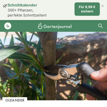
×
🌿
Schnittkalender
Für 9,99 €
300+ Pflanzen,
sichern
perfekte Schnittzeiten!
OLEANDER