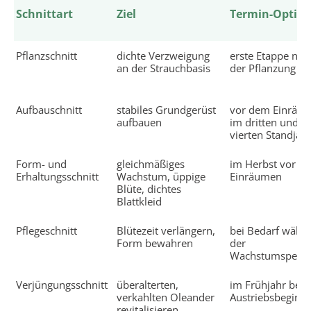
Schnittart
Ziel
Termin-Option
Pflanzschnitt
dichte Verzweigung
erste Etappe nac
an der Strauchbasis
der Pflanzung
Aufbauschnitt
stabiles Grundgerüst
vor dem Einräu
aufbauen
im dritten und
vierten Standjah
Form- und
gleichmäßiges
im Herbst vor d
Erhaltungsschnitt
Wachstum, üppige
Einräumen
Blüte, dichtes
Blattkleid
Pflegeschnitt
Blütezeit verlängern,
bei Bedarf währ
Form bewahren
der
Wachstumsperio
Verjüngungsschnitt
überalterten,
im Frühjahr bei
verkahlten Oleander
Austriebsbeginn
revitalisieren