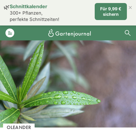
×
🌿
Schnittkalender
Für 9,99 €
300+ Pflanzen,
sichern
perfekte Schnittzeiten!
OLEANDER