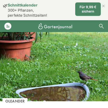
×
🌿
Schnittkalender
Für 9,99 €
300+ Pflanzen,
sichern
perfekte Schnittzeiten!
OLEANDER