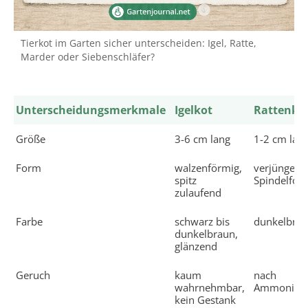
Tierkot im Garten sicher unterscheiden: Igel, Ratte,
Marder oder Siebenschläfer?
Unterscheidungsmerkmale
Igelkot
Rattenko
Größe
3-6 cm lang
1-2 cm lan
Form
walzenförmig,
verjüngend
spitz
Spindelfor
zulaufend
Farbe
schwarz bis
dunkelbra
dunkelbraun,
glänzend
Geruch
kaum
nach
wahrnehmbar,
Ammoniak
kein Gestank