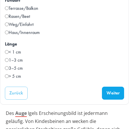
Fundort
Terrasse/Balkon
Rasen/Beet
Weg/Einfahrt
Haus/Innenraum
Länge
< 1 cm
1–3 cm
3–5 cm
> 5 cm
Zurück
Weiter
Des
Auge
Igels Erscheinungsbild ist jedermann
geläufig. Von Kindesbeinen an wecken die