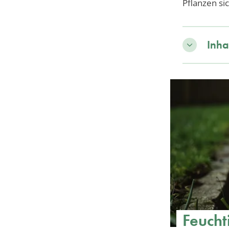
Pflanzen si
Inha
Feucht