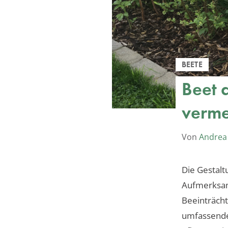
BEETE
Beet 
verme
Von
Andrea
Die Gestalt
Aufmerksam
Beeinträcht
umfassende 