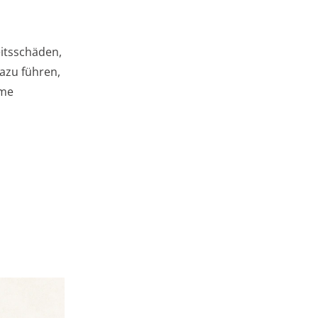
eitsschäden,
azu führen,
eme