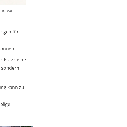
and vor
ungen für
e
können.
r Putz seine
, sondern
ung kann zu
elige