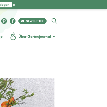
×
slegen
op
Über Gartenjournal