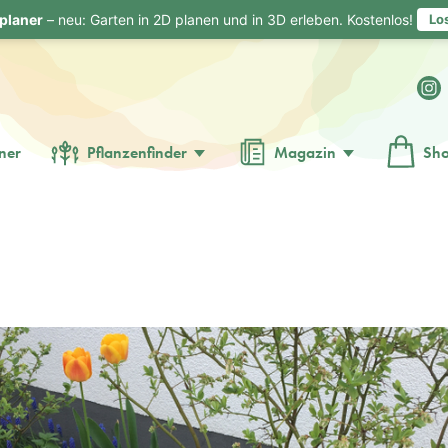
planer
– neu: Garten in 2D planen und in 3D erleben. Kostenlos!
Lo
ner
Pflanzenfinder
Magazin
Sh