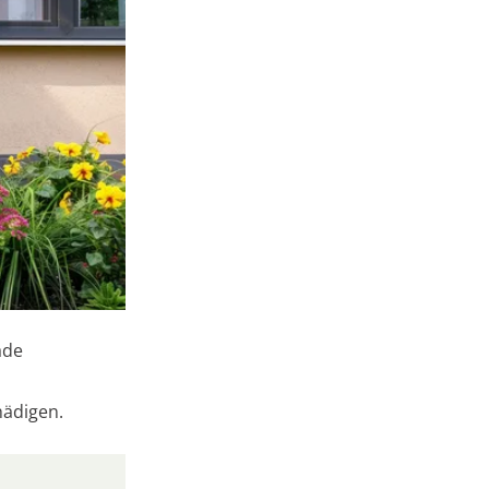
ade
hädigen.