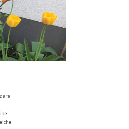
ndere
eine
welche