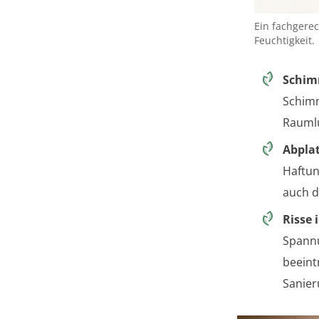
Ein fachgere
Feuchtigkeit.
Schim
Schimm
Raumlu
Abplat
Haftun
auch d
Risse
Spannu
beeint
Sanier