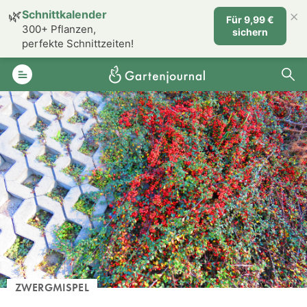
×
🌿
Schnittkalender
Für 9,99 €
300+ Pflanzen,
sichern
perfekte Schnittzeiten!
ZWERGMISPEL