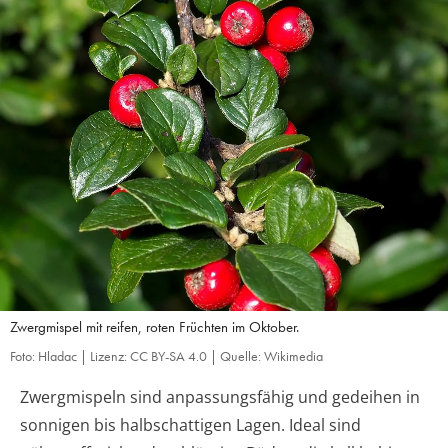
Zwergmispel mit reifen, roten Früchten im Oktober.
Foto: Hladac | Lizenz: CC BY-SA 4.0 | Quelle: Wikimedia
Zwergmispeln sind anpassungsfähig und gedeihen in
sonnigen bis halbschattigen Lagen. Ideal sind