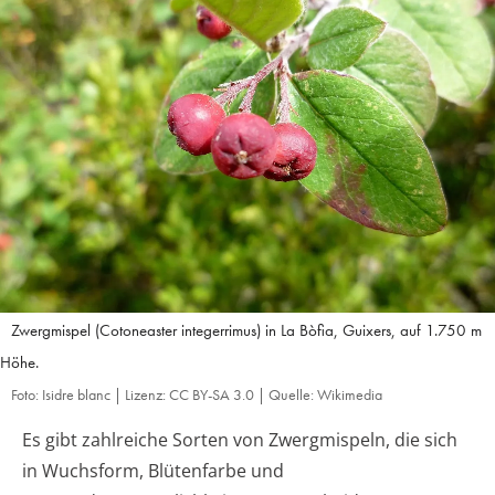
Zwergmispel (Cotoneaster integerrimus) in La Bòfia, Guixers, auf 1.750 m
Höhe.
Foto: Isidre blanc | Lizenz: CC BY-SA 3.0 | Quelle: Wikimedia
Es gibt zahlreiche Sorten von Zwergmispeln, die sich
in Wuchsform, Blütenfarbe und