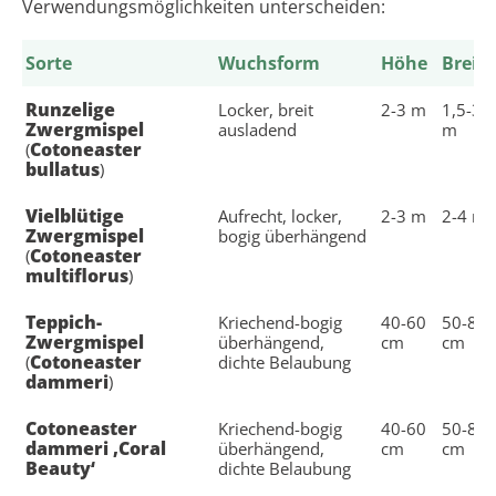
Verwendungsmöglichkeiten unterscheiden:
Sorte
Wuchsform
Höhe
Breite
Runzelige
Locker, breit
2-3 m
1,5-3
Zwergmispel
ausladend
m
Cotoneaster
(
bullatus
)
Vielblütige
Aufrecht, locker,
2-3 m
2-4 m
Zwergmispel
bogig überhängend
Cotoneaster
(
multiflorus
)
Teppich-
Kriechend-bogig
40-60
50-80
Zwergmispel
überhängend,
cm
cm
Cotoneaster
(
dichte Belaubung
dammeri
)
Cotoneaster
Kriechend-bogig
40-60
50-80
dammeri ‚Coral
überhängend,
cm
cm
Beauty‘
dichte Belaubung