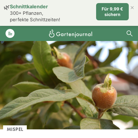
×
🌿
Schnittkalender
Für 9,99 €
300+ Pflanzen,
sichern
perfekte Schnittzeiten!
MISPEL