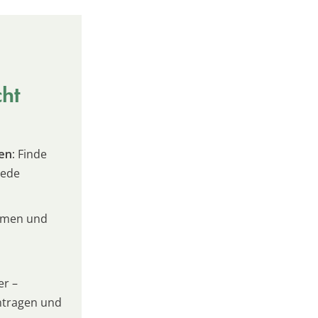
cht
en:
Finde
jede
umen und
er –
intragen und