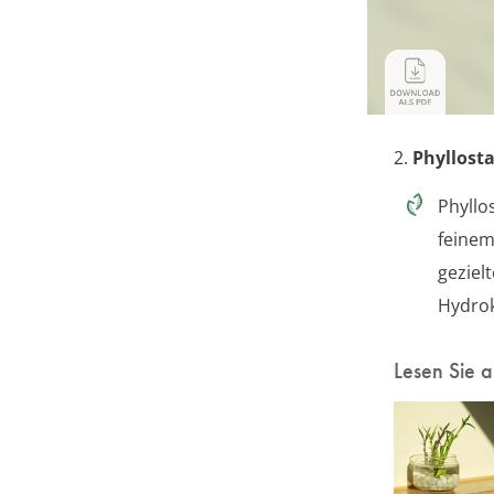
2.
Phyllost
Phyllo
feinem
geziel
Hydrok
Lesen Sie 