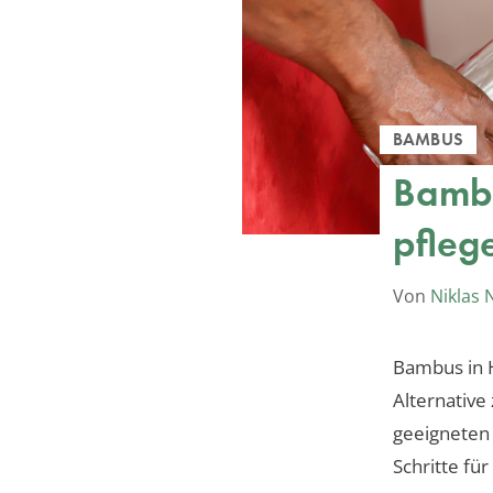
BAMBUS
Bambu
pfleg
Von
Niklas
Bambus in H
Alternative 
geeigneten 
Schritte für