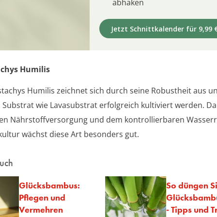
abhaken
Jetzt Schnittkalender für 9,99 
achys Humilis
stachys Humilis zeichnet sich durch seine Robustheit aus u
 Substrat wie Lavasubstrat erfolgreich kultiviert werden. D
ten Nährstoffversorgung und dem kontrollierbaren Wasser
ultur wächst diese Art besonders gut.
auch
Glücksbambus:
So düngen S
Pflegen und
Glücksbambu
Vermehren
- Tipps und T