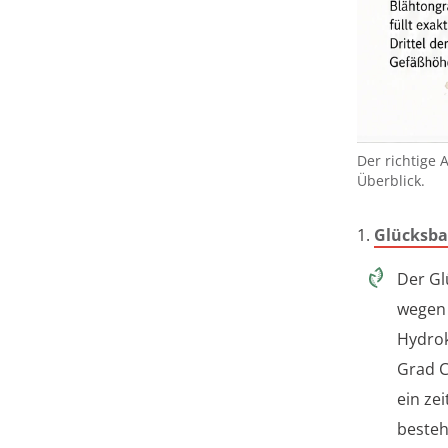
Der richtige 
Überblick.
1.
Glücksb
Der Gl
wegen 
Hydrok
Grad C
ein ze
besteh