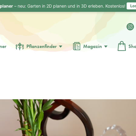
planer
– neu: Garten in 2D planen und in 3D erleben. Kostenlos!
Lo
ner
Pflanzenfinder
Magazin
Sh