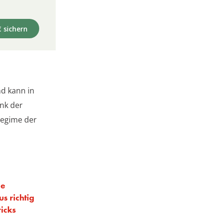
€ sichern
nd kann in
ank der
regime der
ie
s richtig
ricks