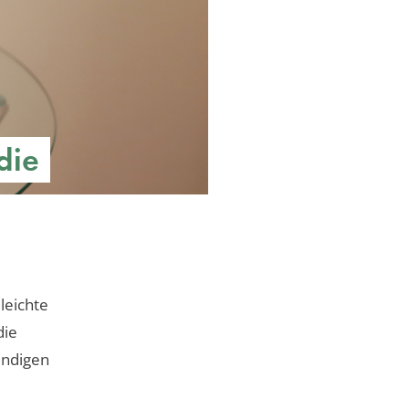
die
leichte
die
endigen