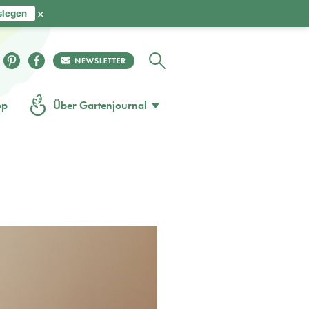
×
slegen
op
Über Gartenjournal