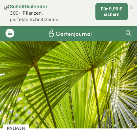
×
🌿
Schnittkalender
Für 9,99 €
300+ Pflanzen,
sichern
perfekte Schnittzeiten!
PALMEN