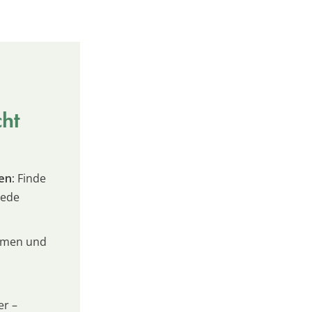
cht
en:
Finde
jede
umen und
er –