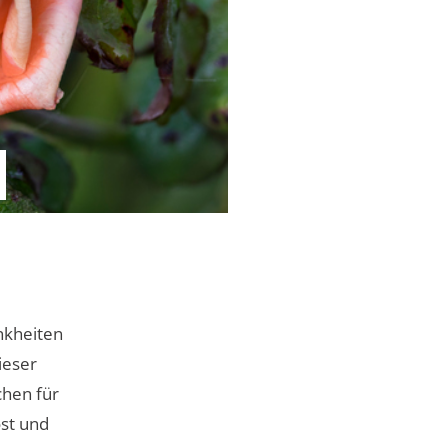
nkheiten
ieser
chen für
ost und