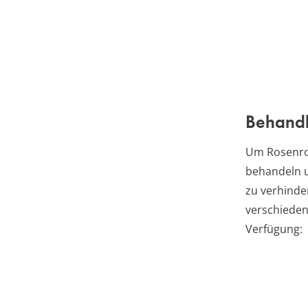
Behandl
Um Rosenros
behandeln u
zu verhinde
verschiede
Verfügung: