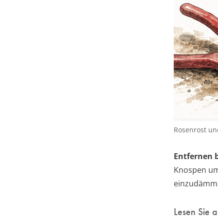
Rosenrost un
Entfernen b
Knospen umg
einzudämm
Lesen Sie 