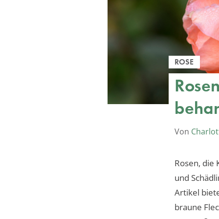
ROSE
Rosen
beha
Von
Charlot
Rosen, die 
und Schädli
Artikel bie
braune Flec