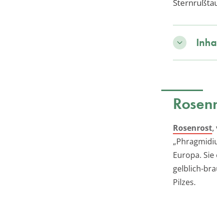
Sternrußtau
Inha
Rosenr
Rosenrost
,
„Phragmidiu
Europa. Sie
gelblich-br
Pilzes.