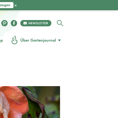
×
slegen
op
Über Gartenjournal