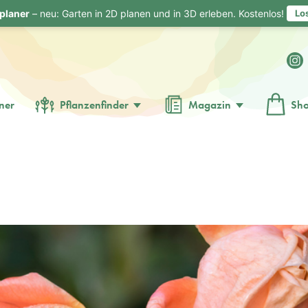
planer
– neu: Garten in 2D planen und in 3D erleben. Kostenlos!
Lo
ner
Pflanzenfinder
Magazin
Sh