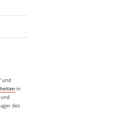
“ und
heiten
in
n und
lager des