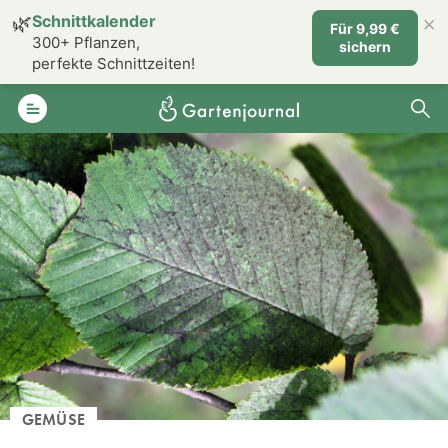
×
🌿
Schnittkalender
Für 9,99 €
300+ Pflanzen,
sichern
perfekte Schnittzeiten!
GEMÜSE