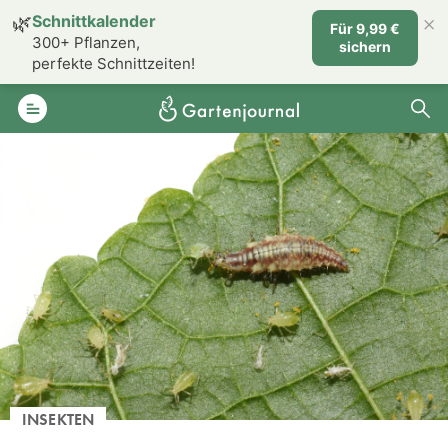
×
🌿
Schnittkalender
Für 9,99 €
300+ Pflanzen,
sichern
perfekte Schnittzeiten!
INSEKTEN