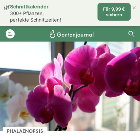
×
🌿
Schnittkalender
Für 9,99 €
300+ Pflanzen,
sichern
perfekte Schnittzeiten!
PHALAENOPSIS