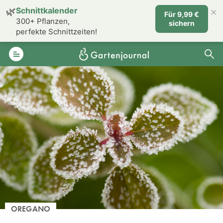
×
🌿
Schnittkalender
Für 9,99 €
300+ Pflanzen,
sichern
perfekte Schnittzeiten!
OREGANO