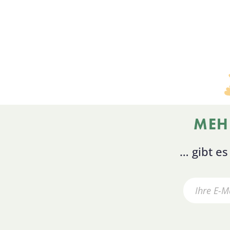
MEH
… gibt e