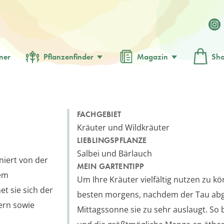
ner
Pflanzenfinder
Magazin
Sh
FACHGEBIET
Kräuter und Wildkräuter
LIEBLINGSPFLANZE
Salbei und Bärlauch
iniert von der
MEIN GARTENTIPP
rem
Um Ihre Kräuter vielfältig nutzen zu k
t sie sich der
besten morgens, nachdem der Tau abge
ern sowie
Mittagssonne sie zu sehr auslaugt. So 