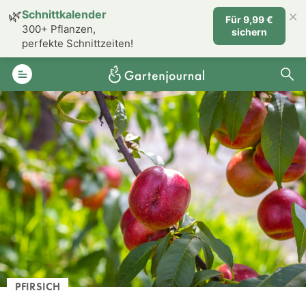
×
🌿
Schnittkalender
Für 9,99 €
300+ Pflanzen,
sichern
perfekte Schnittzeiten!
PFIRSICH