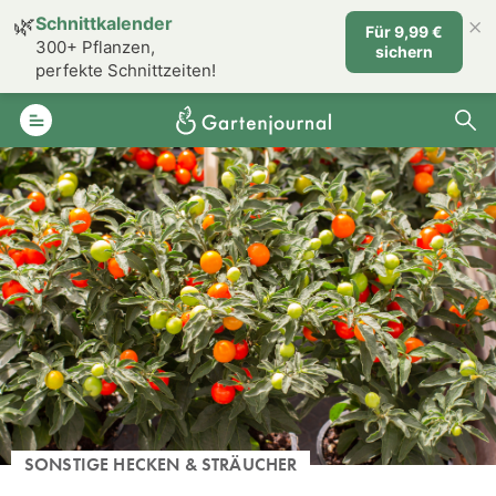
×
🌿
Schnittkalender
Für 9,99 €
300+ Pflanzen,
sichern
perfekte Schnittzeiten!
SONSTIGE HECKEN & STRÄUCHER