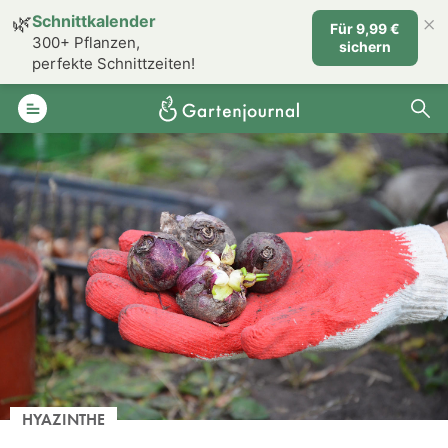
×
🌿
Schnittkalender
Für 9,99 €
300+ Pflanzen,
sichern
perfekte Schnittzeiten!
HYAZINTHE