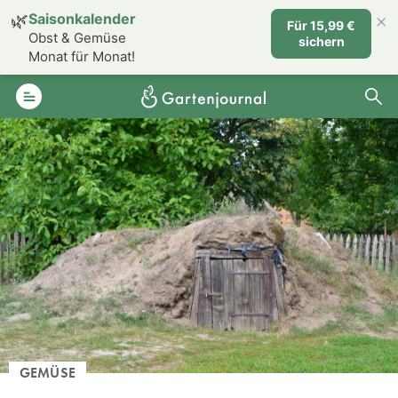
×
🌿
Saisonkalender
Für 15,99 €
Obst & Gemüse
sichern
Monat für Monat!
GEMÜSE