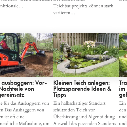
unktionale…
Teichbauprojekts können stark
variieren…
h ausbaggern: Vor-
Kleinen Teich anlegen:
Tr
Nachteile von
Platzsparende Ideen &
im
ereinsatz
Tipps
geh
e für das Ausbaggern von
Ein halbschattiger Standort
Ein 
en Das Ausbaggern von
schützt den Teich vor
den
n ist oft eine
Überhitzung und Algenbildung
und
meidliche Maßnahme, um
Auswahl des passenden Standorts
und