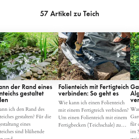
57 Artikel zu Teich
ann der Rand eines
Folienteich mit Fertigteich
Ga
nteichs gestaltet
verbinden: So geht es
Al
den
ve
Wie kann ich einen Folienteich
ann ich den Rand des
War
mit einem Fertigteich verbinden?
teiches gestalten? Für die
Gar
Um einen Folienteich mit einem
staltung eines
für
Fertigbecken (Teichschale) zu…
teiches sind blühende
im 
en und…
ste