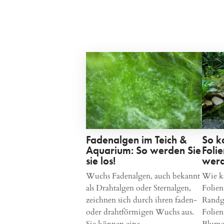
Fadenalgen im Teich &
So k
Aquarium: So werden Sie
Folie
sie los!
wer
Wuchs Fadenalgen, auch bekannt
Wie k
als Drahtalgen oder Sternalgen,
Folien
zeichnen sich durch ihren faden-
Randge
oder drahtförmigen Wuchs aus.
Folien
Sie können eine…
Blum