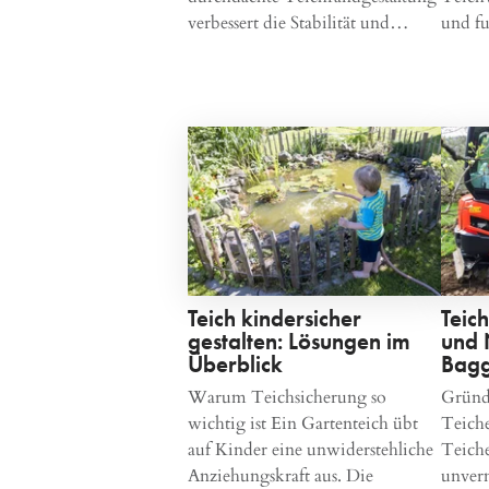
verbessert die Stabilität und…
und f
Teich kindersicher
Teic
gestalten: Lösungen im
und 
Überblick
Bagg
Warum Teichsicherung so
Gründ
wichtig ist Ein Gartenteich übt
Teich
auf Kinder eine unwiderstehliche
Teiche
Anziehungskraft aus. Die
unver