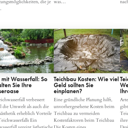
tungsmöglichkeiten, die je
was…
nac
…
 mit Wasserfall: So
Teichbau Kosten: Wie viel
Te
lten Sie Ihre
Geld sollten Sie
We
eroase
einplanen?
Ih
ichwasserfall verbessert
Eine gründliche Planung hilft,
Art
 die Umwelt als auch die
unvorhergesehene Kosten beim
gibt
ästhetik erheblich Vorteile
Teichbau zu vermeiden
Tei
Teichwasserfalls Ein
Kostenfaktoren beim Teichbau
ihre
asserfall vereint ästhetische
Die Kosten eines
Des