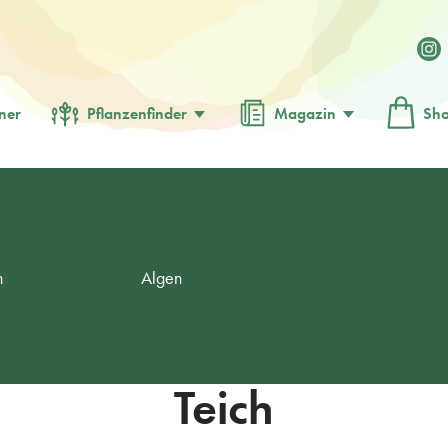
ner
Pflanzenfinder
Magazin
Sh
h
Algen
Teich