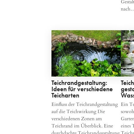
Gestal
nach
Teichrandgestaltung:
Teich
Ideen für verschiedene
gesta
Teicharten
Wass
Einfluss der Teichrandgestaltung
Ein Te
auf die Teichwirkung Die
sowohl
verschiedenen Zonen am
Garten
Teichrand im Überblick. Eine
eines 
durchdachte Teichrandgestaltung
Teichw