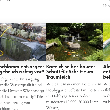
Hi
hschlamm entsorgen:
Koiteich selber bauen:
Alg
gehe ich richtig vor?
Schritt für Schritt zum
ent
Traumteich
be
achgerechte Entsorgung
Wie baut man einen Koiteich im
Wie
t die Wasserqualität und
Hobbygarten selbst? Ein Koiteich
eff
t die Umwelt Wie entsorgt
im Hobbygarten erfordert
ver
eichschlamm richtig? Die
mindestens 10.000-20.000 Liter
zu 
ge Entsorgung von
Wasser,…
hschlamm…