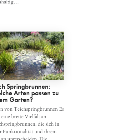
hhaltig…
ich Springbrunnen:
lche Arten passen zu
rem Garten?
en von Teichspringbrunnen Es
 eine breite Vielfalt an
chspringbrunnen, die sich in
r Funktionalität und ihrem
ign unterscheiden. Die…