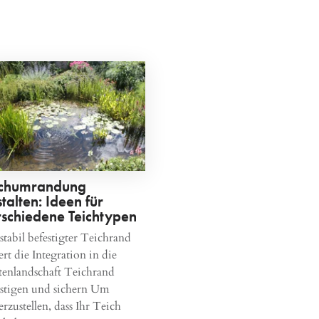
ichumrandung
talten: Ideen für
rschiedene Teichtypen
stabil befestigter Teichrand
ert die Integration in die
tenlandschaft Teichrand
estigen und sichern Um
erzustellen, dass Ihr Teich