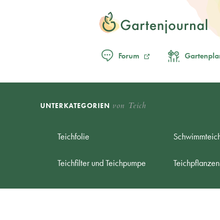
Forum
Gartenpla
von Teich
UNTERKATEGORIEN
Teichfolie
Schwimmteic
Teichfilter und Teichpumpe
Teichpflanzen