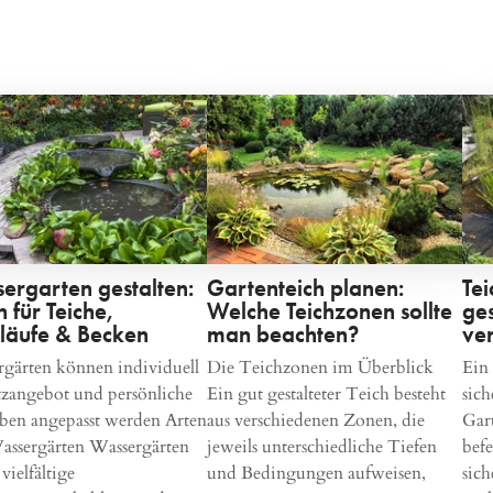
ergarten gestalten:
Gartenteich planen:
Te
 für Teiche,
Welche Teichzonen sollte
ges
läufe & Becken
man beachten?
ve
gärten können individuell
Die Teichzonen im Überblick
Ein 
tzangebot und persönliche
Ein gut gestalteter Teich besteht
sich
ben angepasst werden Arten
aus verschiedenen Zonen, die
Gar
assergärten Wassergärten
jeweils unterschiedliche Tiefen
bef
vielfältige
und Bedingungen aufweisen,
sich