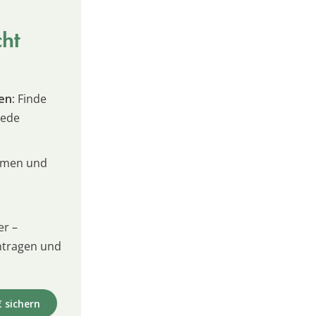
cht
en:
Finde
jede
umen und
er –
intragen und
€ sichern