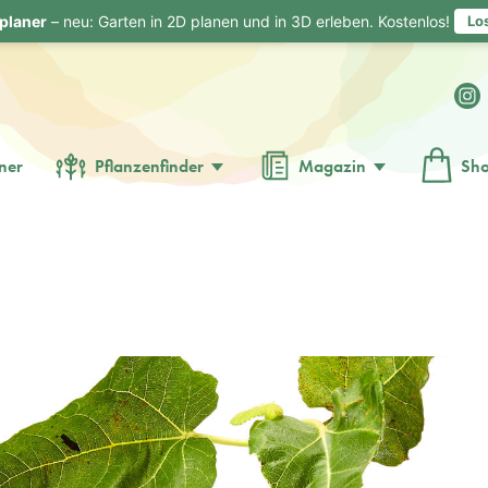
planer
– neu: Garten in 2D planen und in 3D erleben. Kostenlos!
Lo
ner
Pflanzenfinder
Magazin
Sh