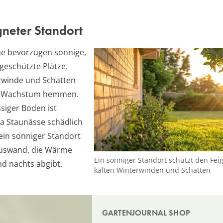
neter Standort
e bevorzugen sonnige,
eschützte Plätze.
rwinde und Schatten
s Wachstum hemmen.
ssiger Boden ist
da Staunässe schädlich
st ein sonniger Standort
auswand, die Wärme
Ein sonniger Standort schützt den Fe
nd nachts abgibt.
kalten Winterwinden und Schatten
GARTENJOURNAL SHOP