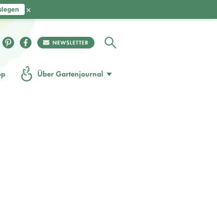
×
slegen
op
Über Gartenjournal