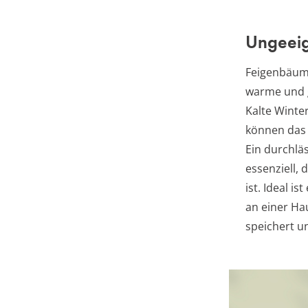
Ungeeig
Feigenbäum
warme und g
Kalte Winte
können da
Ein durchlä
essenziell, 
ist. Ideal i
an einer H
speichert u