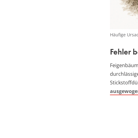
Häufige Ursa
Fehler 
Feigenbäume
durchlässige
Stickstoffd
ausgewoge