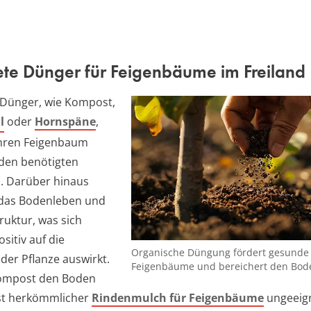
te Dünger für Feigenbäume im Freiland
 Dünger, wie Kompost,
l
oder
Hornspäne
,
Ihren Feigenbaum
 den benötigten
. Darüber hinaus
 das Bodenleben und
ruktur, was sich
ositiv auf die
Organische Düngung fördert gesunde
der Pflanze auswirkt.
Feigenbäume und bereichert den Bod
ompost den Boden
ist herkömmlicher
Rindenmulch für Feigenbäume
ungeeign