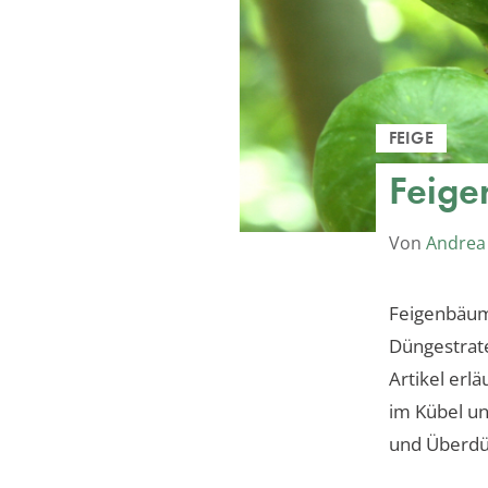
FEIGE
Feigen
Von
Andrea
Feigenbäume
Düngestrate
Artikel erl
im Kübel u
und Überdü