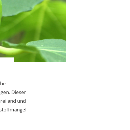
che
agen. Dieser
Freiland und
stoffmangel