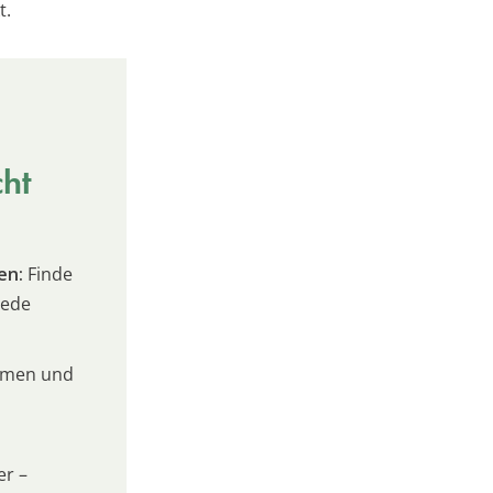
t.
cht
en:
Finde
jede
umen und
er –