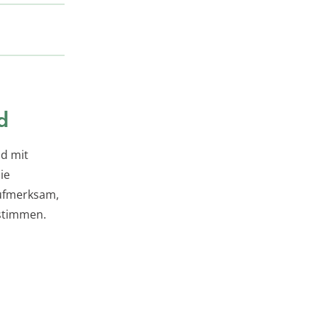
d
nd mit
ie
fmerksam,
stimmen.