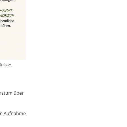
nisse.
chstum über
die Aufnahme