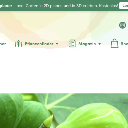
planer
– neu: Garten in 2D planen und in 3D erleben. Kostenlos!
Lo
ner
Pflanzenfinder
Magazin
Sh