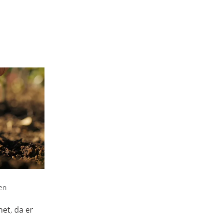
en
et, da er