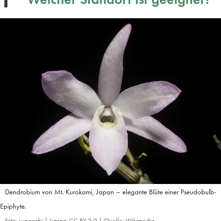
Dendrobium von Mt. Kurokami, Japan – elegante Blüte einer Pseudobulb-
Epiphyte.
Foto: sunoochi | Lizenz: CC BY 2.0 | Quelle: Wikimedia