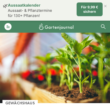
×
🌿
Aussaatkalender
Für 9,99 €
Aussaat- & Pflanztermine
sichern
für 130+ Pflanzen!
GEWÄCHSHAUS