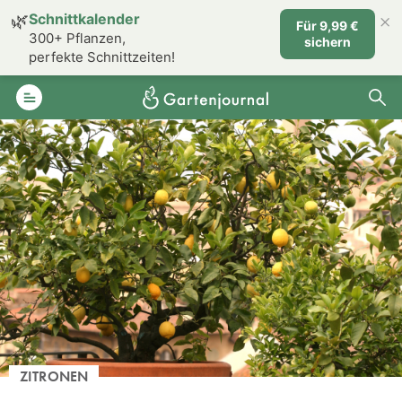
×
🌿
Schnittkalender
Für 9,99 €
300+ Pflanzen,
sichern
perfekte Schnittzeiten!
ZITRONEN