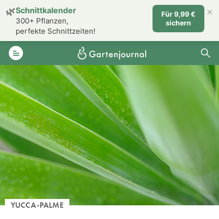
×
🌿
Schnittkalender
Für 9,99 €
300+ Pflanzen,
sichern
perfekte Schnittzeiten!
YUCCA-PALME