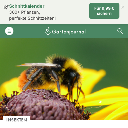
×
🌿
Schnittkalender
Für 9,99 €
300+ Pflanzen,
sichern
perfekte Schnittzeiten!
INSEKTEN