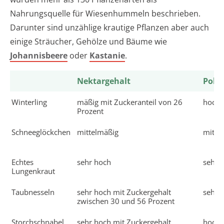
Nahrungsquelle für Wiesenhummeln beschrieben.
Darunter sind unzählige krautige Pflanzen aber auch
einige Sträucher, Gehölze und Bäume wie
Johannisbeere
oder
Kastanie
.
Nektargehalt
Poll
Winterling
mäßig mit Zuckeranteil von 26
hoch
Prozent
Schneeglöckchen
mittelmäßig
mitte
Echtes
sehr hoch
sehr 
Lungenkraut
Taubnesseln
sehr hoch mit Zuckergehalt
sehr 
zwischen 30 und 56 Prozent
Storchschnabel
sehr hoch mit Zuckergehalt
hoch