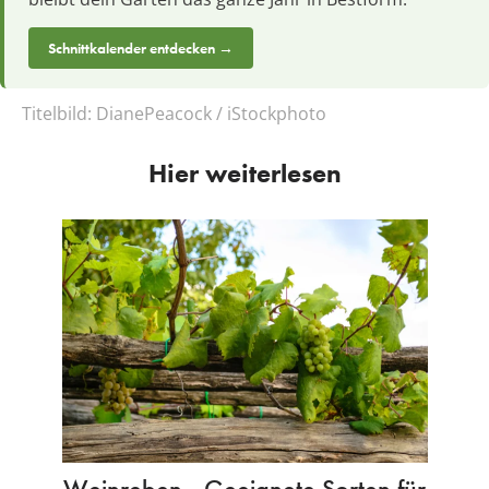
Schnittkalender entdecken →
Titelbild:
DianePeacock / iStockphoto
Hier weiterlesen
Weinreben - Geeignete Sorten für