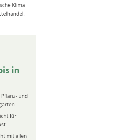
ische Klima
ttelhandel,
is in
 Pflanz- und
garten
cht für
bst
t mit allen