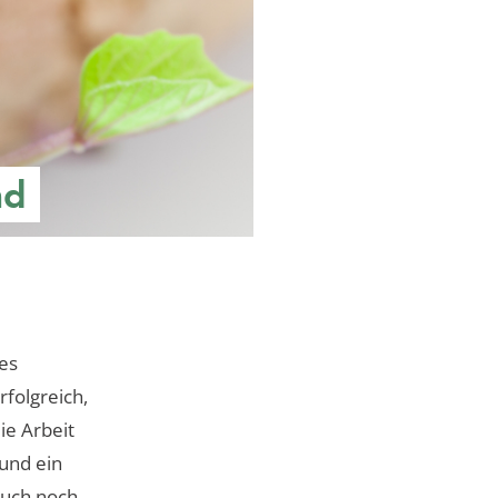
nd
es
rfolgreich,
ie Arbeit
 und ein
auch noch