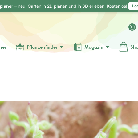
planer
– neu: Garten in 2D planen und in 3D erleben. Kostenlos!
Lo
ner
Pflanzenfinder
Magazin
Sh