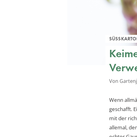
SÜSSKARTO
Keime
Verwe
Von Gartenj
Wenn allmäh
geschafft. 
mit der ric
allemal, den
echter Gaum