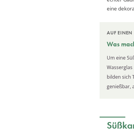
eine dekora
AUF EINEN 
Was mach
Um eine Sü
Wasserglas 
bilden sich
genießbar, a
Süßkar