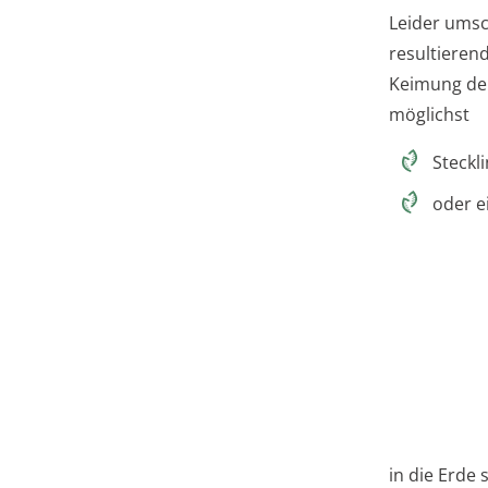
Leider umsc
resultieren
Keimung der
möglichst
Steckl
oder e
in die Erde